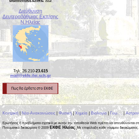
Διεύθυνση
Δευτεροβάθμιας Εκπ/σης
Ν.Ηλείας
Τηλ: 26.210-
23.615
mail@ekfe.ilei.sch.gr
Κεντρική
|
Νέα-Ανακοινώσεις
|
Φυσική
|
Χημεία
|
Βιολογία
|
Γεω....
|
Αστρον
Ερωτήσεις ή προβλήματα σχετικά με αυτήν την τοποθεσία Web πρέπει να απευθύνονται σ
ΕΚΦΕ Ηλείας
Πνευματικά δικαιώματα © 2009
.
Με επιφύλαξη κάθε νόμιμου δικαιώματος. 