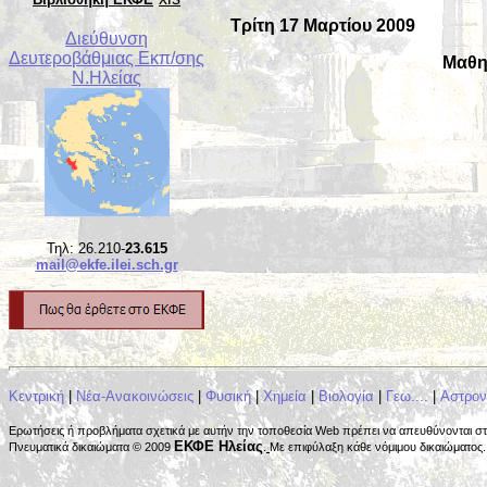
Τρίτη 17 Μαρτίου 2009
Διεύθυνση
Δευτεροβάθμιας Εκπ/σης
Μαθη
Ν.Ηλείας
Τηλ: 26.210-
23.615
mail@ekfe.ilei.sch.gr
Κεντρική
|
Νέα-Ανακοινώσεις
|
Φυσική
|
Χημεία
|
Βιολογία
|
Γεω....
|
Αστρον
Ερωτήσεις ή προβλήματα σχετικά με αυτήν την τοποθεσία Web πρέπει να απευθύνονται σ
ΕΚΦΕ Ηλείας
Πνευματικά δικαιώματα © 2009
.
Με επιφύλαξη κάθε νόμιμου δικαιώματος. 